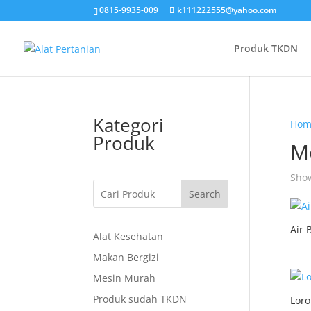
0815-9935-009
k111222555@yahoo.com
Produk TKDN
Kategori
Hom
Produk
M
Show
Search
Air 
Alat Kesehatan
Makan Bergizi
Mesin Murah
Produk sudah TKDN
Loro