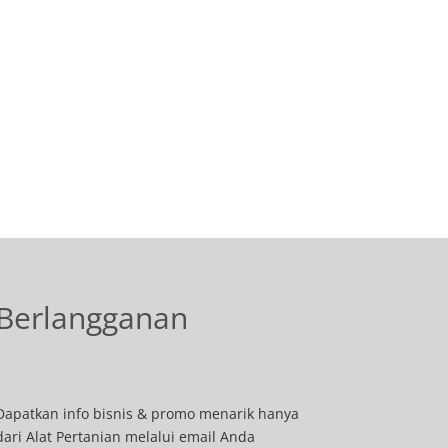
Berlangganan
Dapatkan info bisnis & promo menarik hanya
dari Alat Pertanian melalui email Anda