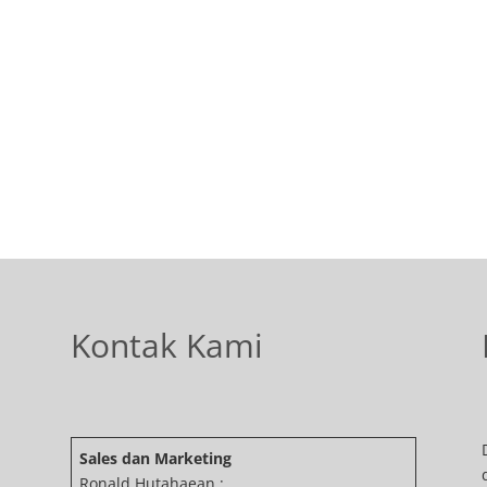
Kontak Kami
Sales dan Marketing
Ronald Hutahaean :