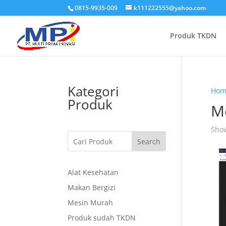
0815-9935-009
k111222555@yahoo.com
Produk TKDN
Kategori
Hom
Produk
M
Show
Search
Alat Kesehatan
Makan Bergizi
Mesin Murah
Produk sudah TKDN