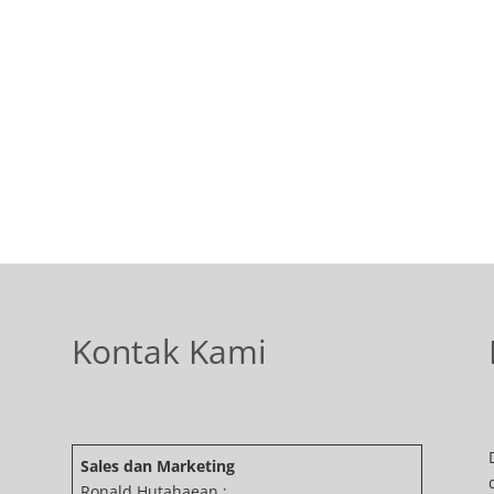
Kontak Kami
Sales dan Marketing
Ronald Hutahaean :