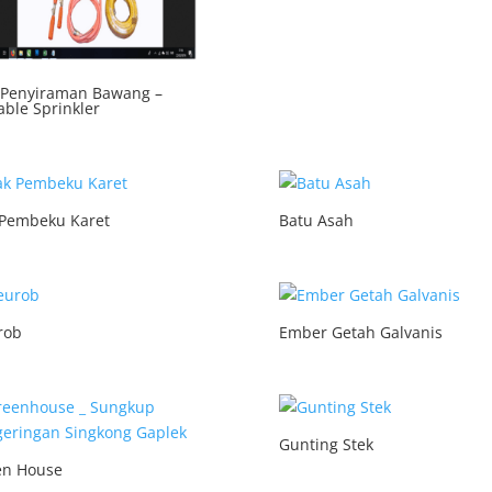
 Penyiraman Bawang –
able Sprinkler
 Pembeku Karet
Batu Asah
rob
Ember Getah Galvanis
Gunting Stek
en House