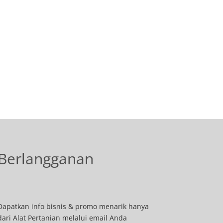
Berlangganan
Dapatkan info bisnis & promo menarik hanya
dari Alat Pertanian melalui email Anda