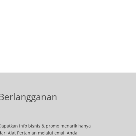
Berlangganan
Dapatkan info bisnis & promo menarik hanya
dari Alat Pertanian melalui email Anda