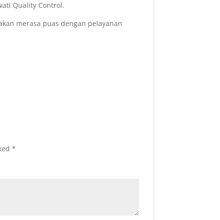
ati Quality Control.
 akan merasa puas dengan pelayanan
rked
*