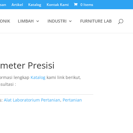
esan
Artikel
Katalog
Kontak Kami
0 Items
ONIK
LIMBAH
INDUSTRI
FURNITURE LAB
meter Presisi
ormasi lengkap
Katalog
kami link berikut,
sultasi :
s:
Alat Laboratorium Pertanian
,
Pertanian