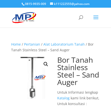
0815-9935-009
k111222555@yahoo.com
Home
/
Pertanian
/
Alat Laboratorium Tanah
/ Bor
Tanah Stainless Steel – Sand Auger
Bor Tanah
Stainless
Steel – Sand
Auger
Untuk Informasi lengkap
Katalog
kami link berikut,
Untuk konsultasi :