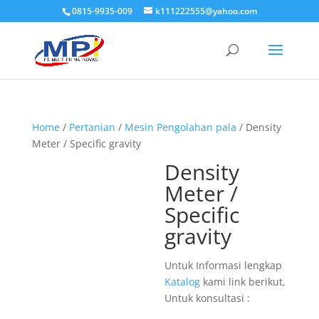
0815-9935-009
k111222555@yahoo.com
Home
/
Pertanian
/
Mesin Pengolahan pala
/ Density
Meter / Specific gravity
Density
Meter /
Specific
gravity
Untuk Informasi lengkap
Katalog
kami link berikut,
Untuk konsultasi :