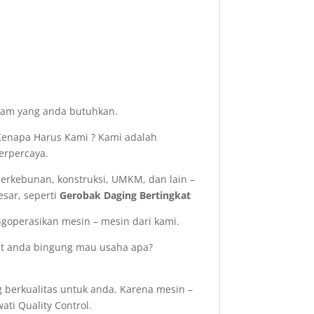
acam yang anda butuhkan.
enapa Harus Kami ? Kami adalah
erpercaya.
perkebunan, konstruksi, UMKM, dan lain –
esar, seperti
Gerobak Daging Bertingkat
operasikan mesin – mesin dari kami.
aat anda bingung mau usaha apa?
 berkualitas untuk anda. Karena mesin –
ati Quality Control.