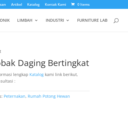
esan
Artikel
Katalog
Kontak Kami
0 Items
ONIK
LIMBAH
INDUSTRI
FURNITURE LAB
t
bak Daging Bertingkat
ormasi lengkap
Katalog
kami link berikut,
sultasi :
s:
Peternakan
,
Rumah Potong Hewan