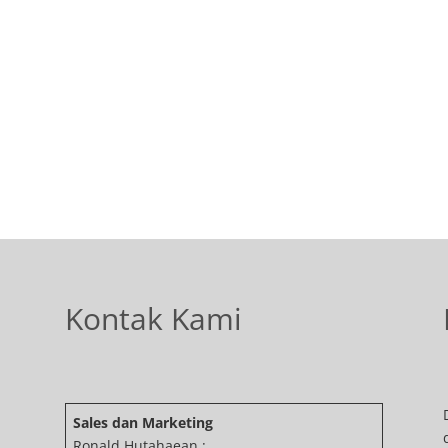
Kontak Kami
Sales dan Marketing
Ronald Hutahaean :