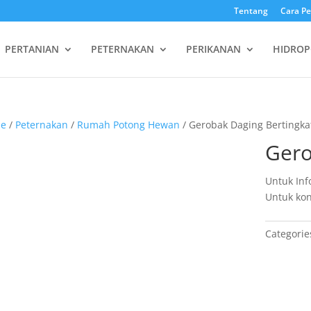
Tentang
Cara P
PERTANIAN
PETERNAKAN
PERIKANAN
HIDROP
e
/
Peternakan
/
Rumah Potong Hewan
/ Gerobak Daging Bertingka
Gero
Untuk Inf
Untuk kon
Categorie