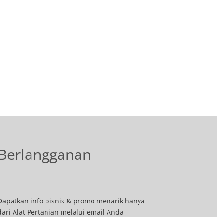
Berlangganan
Dapatkan info bisnis & promo menarik hanya
dari Alat Pertanian melalui email Anda