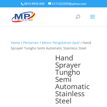
0815-9935-009
k111222555@yahoo.com
Home
/
Pertanian
/
Mesin Pengolahan Apel
/ Hand
Sprayer Tungho Semi Automatic Stainless Steel
Hand
Sprayer
Tungho
Semi
Automatic
Stainless
Steel