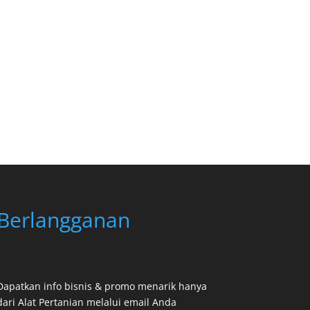
Berlangganan
Dapatkan info bisnis & promo menarik hanya
dari Alat Pertanian melalui email Anda