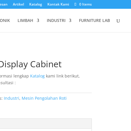
esan
Artikel
Katalog
Kontak Kami
0 Items
ONIK
LIMBAH
INDUSTRI
FURNITURE LAB
Display Cabinet
ormasi lengkap
Katalog
kami link berikut,
sultasi :
s:
Industri
,
Mesin Pengolahan Roti