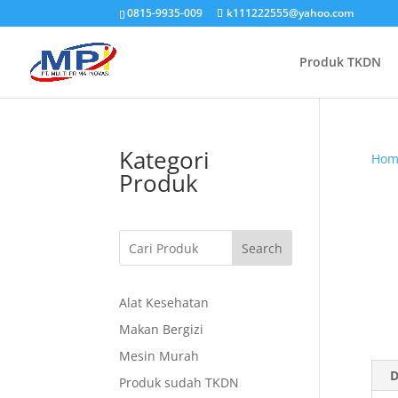
0815-9935-009
k111222555@yahoo.com
Produk TKDN
Kategori
Hom
Produk
Search
Alat Kesehatan
Makan Bergizi
Mesin Murah
D
Produk sudah TKDN