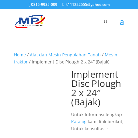
0815-9935-009
k111222555@yahoo.com
Home
/
Alat dan Mesin Pengolahan Tanah
/
Mesin
traktor
/ Implement Disc Plough 2 x 24″ (Bajak)
Implement
Disc Plough
2 x 24″
(Bajak)
Untuk Informasi lengkap
Katalog
kami link berikut,
Untuk konsultasi :