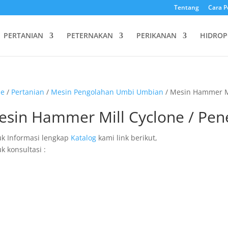
Tentang
Cara P
PERTANIAN
PETERNAKAN
PERIKANAN
HIDROP
e
/
Pertanian
/
Mesin Pengolahan Umbi Umbian
/ Mesin Hammer M
esin Hammer Mill Cyclone / Pe
k Informasi lengkap
Katalog
kami link berikut,
k konsultasi :