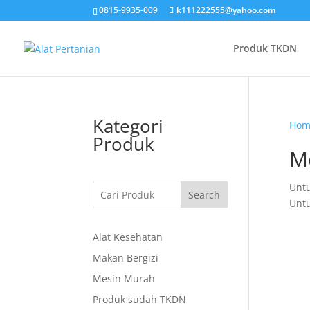
0815-9935-009
k111222555@yahoo.com
Produk TKDN
Kategori
Hom
Produk
M
Untu
Search
Untu
Alat Kesehatan
Makan Bergizi
Mesin Murah
Produk sudah TKDN