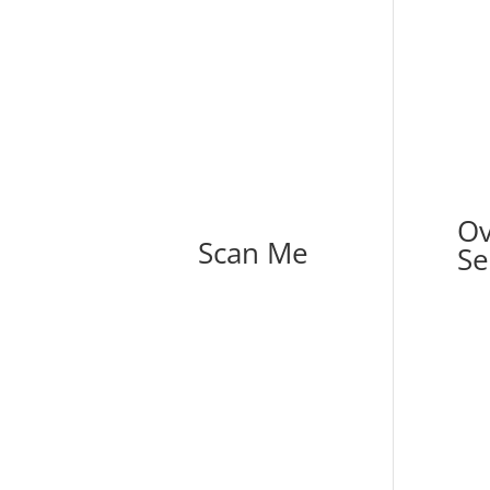
Ov
Scan Me
Se