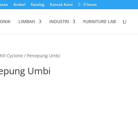
esan
Artikel
Katalog
Kontak Kami
0 Items
ONIK
LIMBAH
INDUSTRI
FURNITURE LAB
ill Cyclone / Penepung Umbi
nepung Umbi