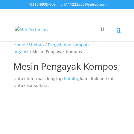
0815-9935-009
k111222555@yahoo.com
Home
/
Limbah
/
Pengolahan sampah
organik
/ Mesin Pengayak Kompos
Mesin Pengayak Kompos
Untuk Informasi lengkap
Katalog
kami link berikut,
Untuk konsultasi :