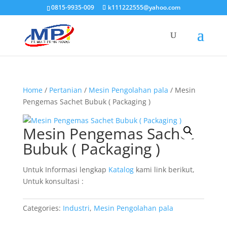
0815-9935-009
k111222555@yahoo.com
Home
/
Pertanian
/
Mesin Pengolahan pala
/ Mesin
Pengemas Sachet Bubuk ( Packaging )
Mesin Pengemas Sachet
Bubuk ( Packaging )
Untuk Informasi lengkap
Katalog
kami link berikut,
Untuk konsultasi :
Categories:
Industri
,
Mesin Pengolahan pala