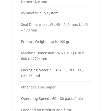
former size and
volumetric cup system
Seal Dimension : W : 40 – 140 mm, L : 40
– 170 mm
Product Weight : up to 100 gr
Machine Dimension : W x L x H ( 670 x
600 x 1770) mm
Packaging Material : AL= PE, OPP+ PE,
NY+ PE and
other sealable paper
Operating Speed : 60 – 80 packs/ min
( depend on product and film)