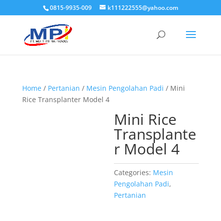
0815-9935-009
k111222555@yahoo.com
Home
/
Pertanian
/
Mesin Pengolahan Padi
/ Mini
Rice Transplanter Model 4
Mini Rice
Transplante
r Model 4
Categories:
Mesin
Pengolahan Padi
,
Pertanian