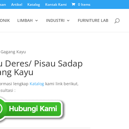
esan
Artikel
Katalog
Kontak Kami
0 Items
ONIK
LIMBAH
INDUSTRI
FURNITURE LAB
p Gagang Kayu
u Deres/ Pisau Sadap
ng Kayu
ormasi lengkap
Katalog
kami link berikut,
sultasi :