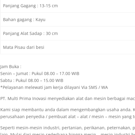
Panjang Gagang : 13-15 cm
Bahan gagang : Kayu
Panjang Alat Sadap : 30 cm
Mata Pisau dari besi
Jam Buka :
Senin – Jumat : Pukul 08.00 – 17.00 WIB
Sabtu : Pukul 08.00 – 15.00 WIB
*Pelayanan melewati jam kerja dilayani Via SMS / WA
PT. Multi Prima Inovasi menyediakan alat dan mesin berbagai m
Kami siap membantu anda dalam mengembangkan usaha anda. K
perusahaan penyedia / pembuat alat – alat / mesin – mesin yang t
Seperti mesin-mesin industri, pertanian, perikanan, peternakan, 
lain. Mulai dari mesin sederhana hingga mesin – mesin industri be