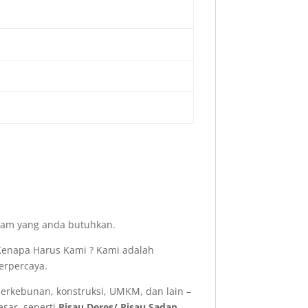
acam yang anda butuhkan.
enapa Harus Kami ? Kami adalah
erpercaya.
perkebunan, konstruksi, UMKM, dan lain –
sar, seperti
Pisau Deres/ Pisau Sadap