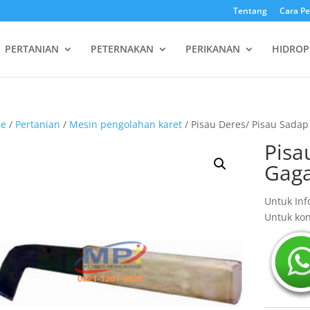
Tentang
Cara P
PERTANIAN
PETERNAKAN
PERIKANAN
HIDROP
e
/
Pertanian
/
Mesin pengolahan karet
/ Pisau Deres/ Pisau Sada
Pisa
Gaga
Untuk Inf
Untuk kon