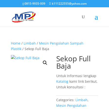
0815-9935-009
k111222555@yahoo.com
Home
/
Limbah
/
Mesin Pengolahan Sampah
Plastik
/ Sekop Full Baja
Sekop Full
Baja
Untuk Informasi lengkap
Katalog
kami link berikut,
Untuk konsultasi :
Categories:
Limbah
,
Mesin Pengolahan