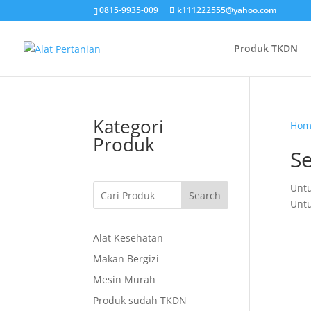
0815-9935-009
k111222555@yahoo.com
Produk TKDN
Kategori
Hom
Produk
S
Untu
Search
Untu
Alat Kesehatan
Makan Bergizi
Mesin Murah
Produk sudah TKDN