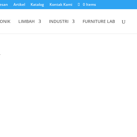
esan
Artikel
Katalog
Kontak Kami
0 Items
ONIK
LIMBAH
INDUSTRI
FURNITURE LAB
r