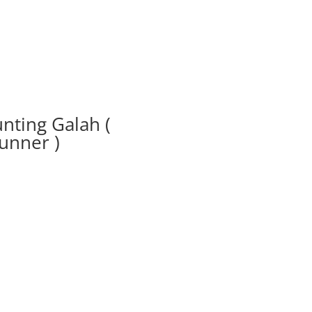
nting Galah (
unner )