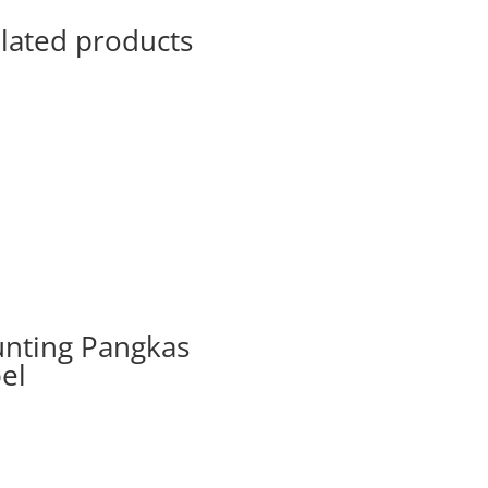
lated products
nting Pangkas
el