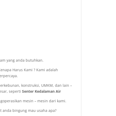
acam yang anda butuhkan.
enapa Harus Kami ? Kami adalah
erpercaya.
perkebunan, konstruksi, UMKM, dan lain –
esar, seperti
Senter Kedalaman Air
operasikan mesin – mesin dari kami.
aat anda bingung mau usaha apa?