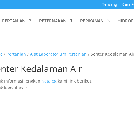
Tentang
Cara P
PERTANIAN
PETERNAKAN
PERIKANAN
HIDROP
e
/
Pertanian
/
Alat Laboratorium Pertanian
/ Senter Kedalaman Ai
enter Kedalaman Air
k Informasi lengkap
Katalog
kami link berikut,
k konsultasi :