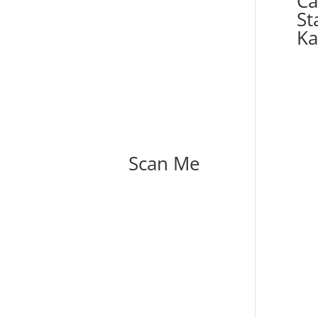
Ca
St
Ka
Scan Me