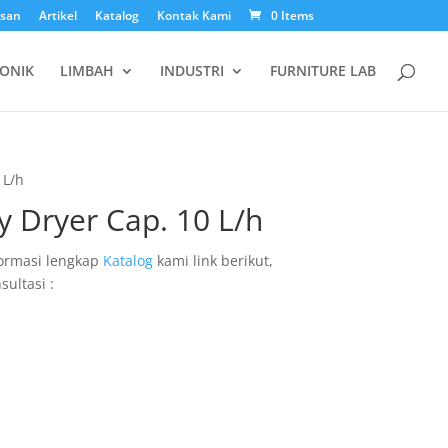
esan
Artikel
Katalog
Kontak Kami
0 Items
ONIK
LIMBAH
INDUSTRI
FURNITURE LAB
 L/h
y Dryer Cap. 10 L/h
ormasi lengkap
Katalog
kami link berikut,
sultasi :