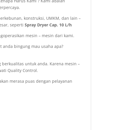
enapa Harus Kami ? Kami adalah
erpercaya.
perkebunan, konstruksi, UMKM, dan lain –
sar, seperti
Spray Dryer Cap. 10 L/h
operasikan mesin – mesin dari kami.
aat anda bingung mau usaha apa?
 berkualitas untuk anda. Karena mesin –
ati Quality Control.
 akan merasa puas dengan pelayanan