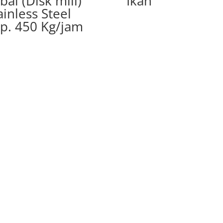
bai (Disk mill)
Ikan
ainless Steel
p. 450 Kg/jam