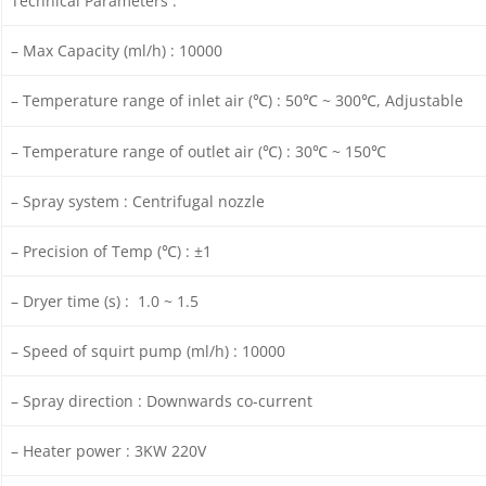
Technical Parameters :
– Max Capacity (ml/h) : 10000
– Temperature range of inlet air (℃) : 50℃ ~ 300℃, Adjustable
– Temperature range of outlet air (℃) : 30℃ ~ 150℃
– Spray system : Centrifugal nozzle
– Precision of Temp (℃) : ±1
– Dryer time (s) : 1.0 ~ 1.5
– Speed of squirt pump (ml/h) : 10000
– Spray direction : Downwards co-current
– Heater power : 3KW 220V