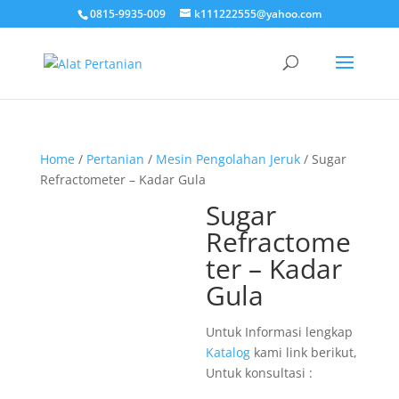
0815-9935-009
k111222555@yahoo.com
Home
/
Pertanian
/
Mesin Pengolahan Jeruk
/ Sugar
Refractometer – Kadar Gula
Sugar
Refractome
ter – Kadar
Gula
Untuk Informasi lengkap
Katalog
kami link berikut,
Untuk konsultasi :