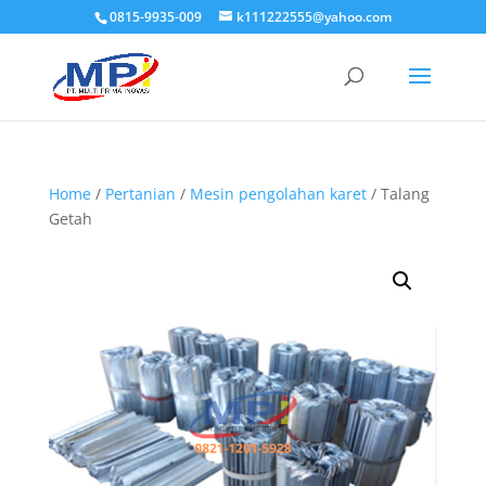
0815-9935-009
k111222555@yahoo.com
Home
/
Pertanian
/
Mesin pengolahan karet
/ Talang
Getah