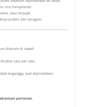
anam sebelum dipindahkan ke lahan.
in rice transplanter.
hama, atau terpijak.
uknya praktis dan seragam.
lum ditanam di sawah.
dicabut satu per satu.
idak terganggu saat dipindahkan.
kanisasi pertanian
.