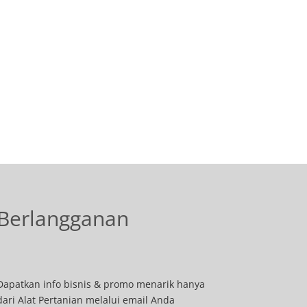
Berlangganan
Dapatkan info bisnis & promo menarik hanya
dari Alat Pertanian melalui email Anda