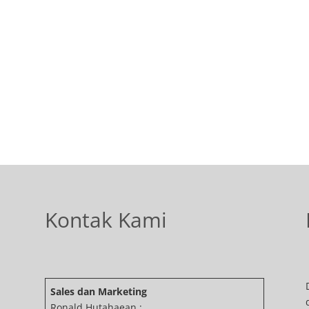
Kontak Kami
Sales dan Marketing
Ronald Hutahaean :