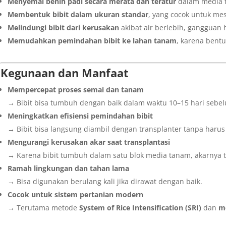
Menyemai benih padi secara merata dan teratur
dalam media t
Membentuk bibit dalam ukuran standar
, yang cocok untuk mes
Melindungi bibit dari kerusakan
akibat air berlebih, gangguan 
Memudahkan pemindahan bibit ke lahan tanam
, karena bent
Kegunaan dan Manfaat
Mempercepat proses semai dan tanam
→ Bibit bisa tumbuh dengan baik dalam waktu 10–15 hari sebe
Meningkatkan efisiensi pemindahan bibit
→ Bibit bisa langsung diambil dengan transplanter tanpa harus 
Mengurangi kerusakan akar saat transplantasi
→ Karena bibit tumbuh dalam satu blok media tanam, akarnya t
Ramah lingkungan dan tahan lama
→ Bisa digunakan berulang kali jika dirawat dengan baik.
Cocok untuk sistem pertanian modern
→ Terutama metode
System of Rice Intensification (SRI)
dan
me