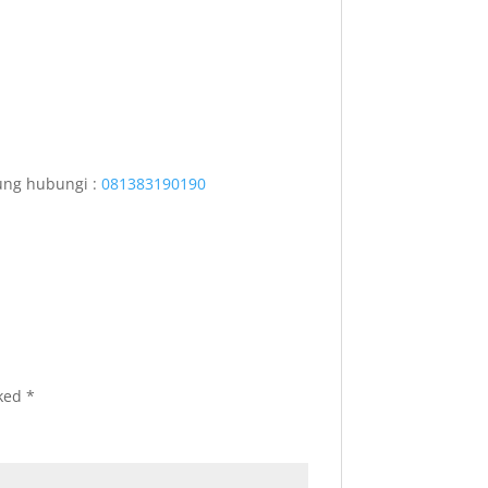
sung hubungi :
081383190190
rked
*