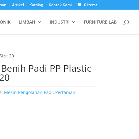
esan
Artikel
Katalog
Kontak Kami
0 Items
ONIK
LIMBAH
INDUSTRI
FURNITURE LAB
Size 20
 Benih Padi PP Plastic
 20
s:
Mesin Pengolahan Padi
,
Pertanian