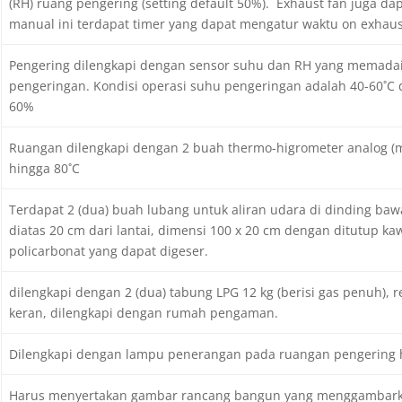
(RH) ruang pengering (setting default 50%). Exhaust fan juga da
manual ini terdapat timer yang dapat mengatur waktu on exhaust
Pengering dilengkapi dengan sensor suhu dan RH yang memada
pengeringan. Kondisi operasi suhu pengeringan adalah 40-60˚C
60%
Ruangan dilengkapi dengan 2 buah thermo-higrometer analog (m
hingga 80˚C
Terdapat 2 (dua) buah lubang untuk aliran udara di dinding baw
diatas 20 cm dari lantai, dimensi 100 x 20 cm dengan ditutup 
policarbonat yang dapat digeser.
dilengkapi dengan 2 (dua) tabung LPG 12 kg (berisi gas penuh), 
keran, dilengkapi dengan rumah pengaman.
Dilengkapi dengan lampu penerangan pada ruangan pengering 
Harus menyertakan gambar rancang bangun yang menggambarkan