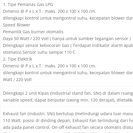
1. Tipe Pemanas Gas LPG
Dimensi @ P x L x T : maks. 200 x 100 x 100 cm.
dilengkapi kontrol untuk mengontrol suhu, kecepatan blower dan 
Speed Blower
Pemantik Gas burner otomatis
Daya 50 Watt / 220 Votl ( hanya untuk sumber tegangan sensor )
Dilengkapi sensor kebocoran Gas ( Terdapat indikator alarm apab
otomatis) Sensor suhu sampai 110 C
2. Tipe Elektrik
Dimensi @ P x L x T : maks. 200 x 100 x 100 cm.
dilengkapi kontrol untuk mengontrol suhu, kecepatan blower da
Watt / 220 Volt
Dilengkapi 2 unit Kipas (industrial stand fan, SNI) di dalam ruan
variable speed, dapat berputar (swing min. 120 derajat), dilet
Exhaust fan (industri, SNI) bertutup (melindungi udara luar masu
110 Watt, posisi di dinding depan, Exhaust Fan terlindung dari 
ada pada panel control. On-off exhaust fan secara otomatis diat