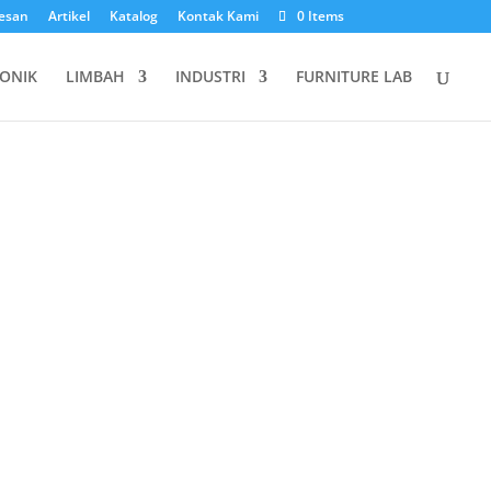
esan
Artikel
Katalog
Kontak Kami
0 Items
ONIK
LIMBAH
INDUSTRI
FURNITURE LAB