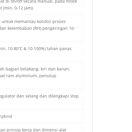
pat di on/off secara manual, pada mode
 (min. 0-12 jam).
i untuk memantau kondisi proses
 dan kelembaban (RH) pengeringan 10-
in. 10-80˚C & 10-100%) tahan panas
ah bagian belakang, kiri dan kanan,
kawat ram aluminium, penutup
regulator dan selang dan dilengkapi stop
hybrid
 prinsip kerja dan dimensi alat