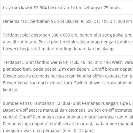
tray ram kawat SS 304 berukuran 1×1 m sebanyak 75 buah.
Dimensi rak : berbahan SS 304 ukuran P: 500 x L: 100 x T: 200 c
Terdapat plat absorben 600 x 600 cm, bahan plat seng galvalum
atas di cat hitam, Posisi plat terletak sejajar atap dengan jarak s
blower), berjarak 1 m dari dinding depan dan belakang
Terdapat 3 unit fan/blo wer (SNI) @uk. 16 inc, min.140 Watt), var
plat absorben, pada posisi 2 m dari depan. On/off blower dapat
Blower secara otomatis berdasarkan kondisi off/on exhaust fan p
Blower kebalikan dari exhaust fan). Switch blower secara otoma
kontrol.
Sumber Panas Tambahan : 2 (dua) unit Pemanas ruangan Tipe El
Dapat on/off secara manual dan otomatis. Switch on-off otomati
control. On-off Pemanas secara otomatis diatur berdasarkan nila
Pemanas juga dapat di on/off secara manual, pada mode manual 
mengatur waktu on pemanas (min. 0 -12 jam).