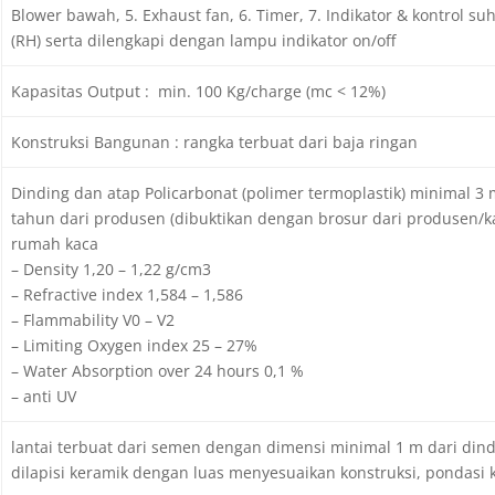
Blower bawah, 5. Exhaust fan, 6. Timer, 7. Indikator & kontrol su
(RH) serta dilengkapi dengan lampu indikator on/off
Kapasitas Output : min. 100 Kg/charge (mc < 12%)
Konstruksi Bangunan : rangka terbuat dari baja ringan
Dinding dan atap Policarbonat (polimer termoplastik) minimal 3
tahun dari produsen (dibuktikan dengan brosur dari produsen/ka
rumah kaca
– Density 1,20 – 1,22 g/cm3
– Refractive index 1,584 – 1,586
– Flammability V0 – V2
– Limiting Oxygen index 25 – 27%
– Water Absorption over 24 hours 0,1 %
– anti UV
lantai terbuat dari semen dengan dimensi minimal 1 m dari dindi
dilapisi keramik dengan luas menyesuaikan konstruksi, pondasi k